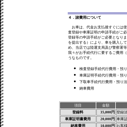
４．諸費用について
お車は、代金お支払後すぐには使
査登録や車庫証明の申請手続がご必
登録等の申請手続がご必要となりま
を提出する）により、車を購入して
め、当店では陸運支局及び警察署等
我々がお手続代行に要するご費用（
うなものです。
検査登録手続代行費用・預
車庫証明手続代行費用・預
下取車手続代行費用・預り
納車費用
項目
金額
登録料
35,000円
登録
車庫証明書費用
20,000円
車庫
納車費用
10,000円
お客